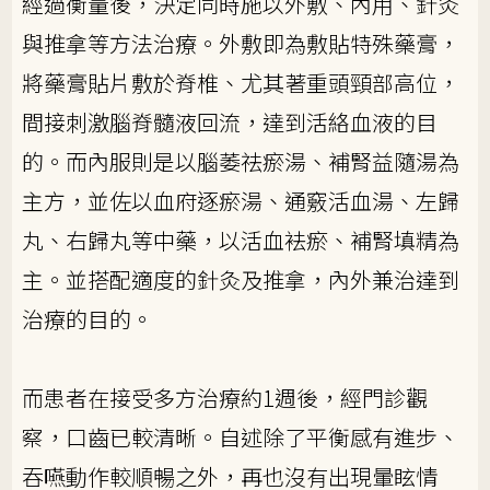
經過衡量後，決定同時施以外敷、內用、針灸
與推拿等方法治療。外敷即為敷貼特殊藥膏，
將藥膏貼片敷於脊椎、尤其著重頭頸部高位，
間接刺激腦脊髓液回流，達到活絡血液的目
的。而內服則是以腦萎祛瘀湯、補腎益隨湯為
主方，並佐以血府逐瘀湯、通竅活血湯、左歸
丸、右歸丸等中藥，以活血袪瘀、補腎填精為
主。並搭配適度的針灸及推拿，內外兼治達到
治療的目的。
而患者在接受多方治療約1週後，經門診觀
察，口齒已較清晰。自述除了平衡感有進步、
吞嚥動作較順暢之外，再也沒有出現暈眩情