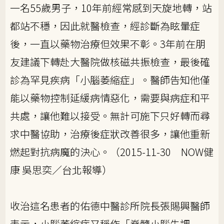
一名55歲男子，10年前經常感到天旋地轉，站
都站不穩，因此就醫檢查，經診斷為眩暈症
後，一直以藥物治療但效果不彰。3年前在朋
友建議下轉赴大醫院做核磁共振檢查，最後確
診為罕見疾病「小腦萎縮症」。醫師告知他僅
能以藥物控制延緩病情惡化，需要與病症和平
共處，讓他難以接受。無計可施下只好轉而尋
求中醫協助，治療後症狀改善很多，讓他重新
燃起對抗病魔的決心。（2015-11-30 NOW健
康 吳思奕／台北報導）
收治這名患者的佑德中醫診所院長張賜興醫師
表示，小腦萎縮症又稱作「脊髓小腦失調