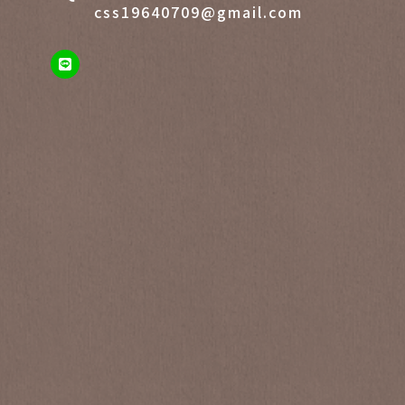
css19640709@gmail.com