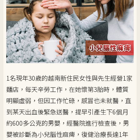
1名現年30歲的越南新住民女性與先生經營1家
麵店，每天辛勞工作，在她懷第3胎時，體質
明顯虛弱，但因工作忙碌，感冒也未就醫，直
到某天出血後緊急送醫，提早引產生下6個月
約600多公克的男嬰，經醫院進行檢查後，男
嬰被診斷為小兒腦性麻痺，復健治療長達1年