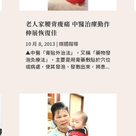
老人家腰背痠痛 中醫治療勤作
伸展恢復佳
10 月 8, 2013
|
媒體報導
▲中醫「膏貼外治法」，又稱「藥物發
泡灸療法」，主要是用膏藥敷貼於穴位
或病處，使其發泡、發散出來，將患...