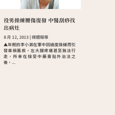
役男操練腰傷復發 中醫刮痧找
出病灶
8 月 12, 2013
|
媒體報導
▲年輕的李小弟在軍中因過度操練而引
發車禍舊疾，左大腿疼痛甚至無法行
走，所幸在接受中藥膏貼外治法之
後，...