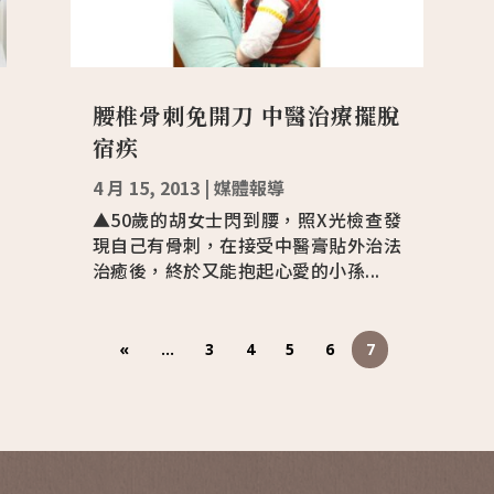
腰椎骨刺免開刀 中醫治療擺脫
宿疾
4 月 15, 2013
|
媒體報導
▲50歲的胡女士閃到腰，照X光檢查發
現自己有骨刺，在接受中醫膏貼外治法
治癒後，終於又能抱起心愛的小孫...
«
...
3
4
5
6
7